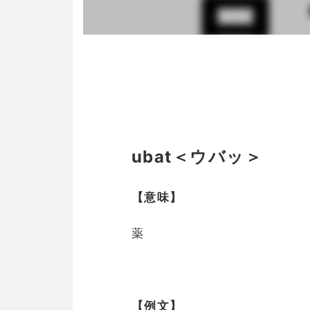
ubat＜ウバッ＞
【意味】
薬
【例文】