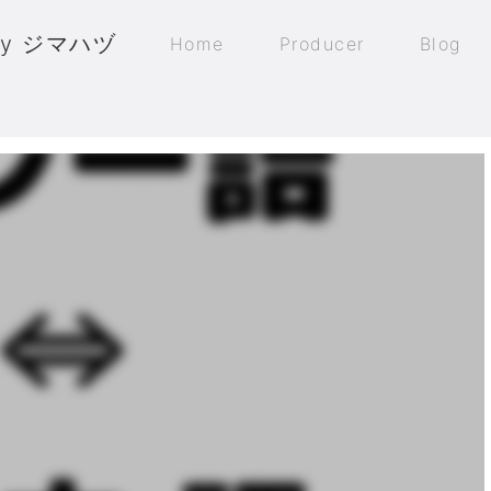
by ジマハヅ
Home
Producer
Blog