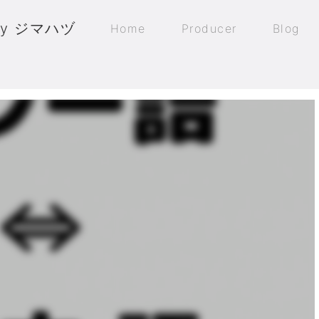
by ジマハヅ
Home
Producer
Blog