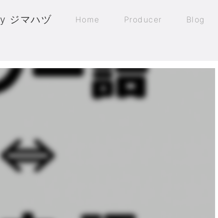
by ジマハヅ
Home
Producer
Blog